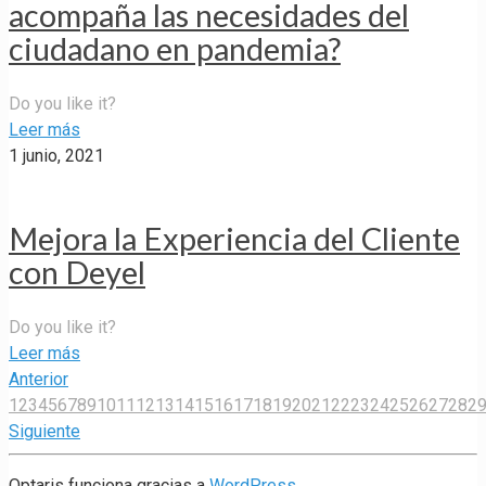
acompaña las necesidades del
ciudadano en pandemia?
Do you like it?
Leer más
1 junio, 2021
Mejora la Experiencia del Cliente
con Deyel
Do you like it?
Leer más
Anterior
1
2
3
4
5
6
7
8
9
10
11
12
13
14
15
16
17
18
19
20
21
22
23
24
25
26
27
28
2
Siguiente
Optaris funciona gracias a
WordPress