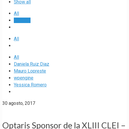
Show all
All
Noticias
All
All
Daniela Ruiz Diaz
Mauro Lopreste
wpengine
Yessica Romero
30 agosto, 2017
Optaris Sponsor de la XLIII CLEI –